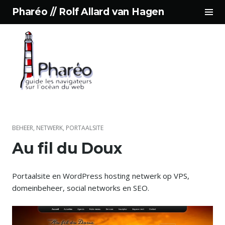
Sid
Pharéo // Rolf Allard van Hagen
wis
Spring
naar
inhoud
BEHEER
,
NETWERK
,
PORTAALSITE
Au fil du Doux
Portaalsite en WordPress hosting netwerk op VPS,
domeinbeheer, social networks en SEO.